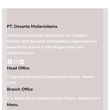
PT. Desanta Muliavisitama
Didirikan berdasarkan Akta Notaris No. 1 tanggal 5
Februari 2020 dan telah mendapatkan pengesahan dari
Kementerian Hukum & HAM dengan nomor AHU-
0009532.AH.01.01.
H
ead Office
Jl. Raya Jakarta KM 6,5 Kalodran, Kota Serang – Banten
42381
Branch Office
Jl. Ir. Sutami No 44 Kebonsari, Kota Cilegon – Banten 42442
Menu