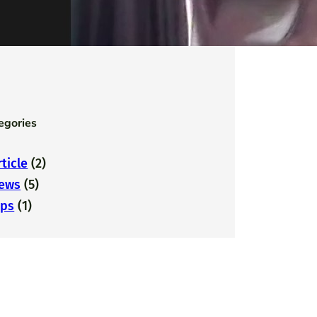
Jobseeker yang digelar Desanta
Academy
25/04/2024
egories
rticle
(2)
ews
(5)
ips
(1)