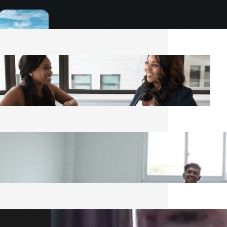
Career?” Bersama 63 Mahasiswa dari
Berbagai Kampus
14/10/2025
Jangan Takut Menghadapi HRD Saat
Wawancara, ini Tipsnya
09/10/2025
Inilah pentingnya Soft Skill bagi Dunia
Kerja
09/10/2025
Mahasiswa Antusias Mengikuti
Webinar Series #2 Softs Skill for