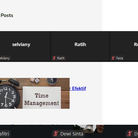
 Posts
Desanta Academy Sukses
Selenggarakan Webinars Series #1:
Public Speaking for Beginner
20/04/2024
Tips Mengelola Waktu agar Efektif
15/10/2025
Desanta Academy Selenggarakan
Training “How to Development