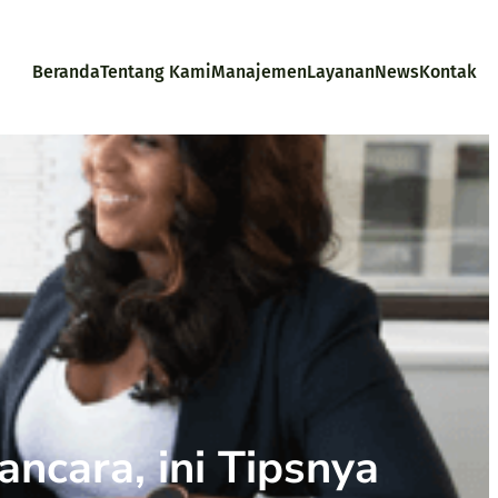
Beranda
Tentang Kami
Manajemen
Layanan
News
Kontak
cara, ini Tipsnya