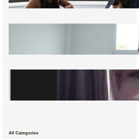
Inilah pentingnya Soft Skill bagi Dunia
Kerja
09/10/2025
Mahasiswa Antusias Mengikuti Webinar
Series #2 Softs Skill for Jobseeker yang
digelar Desanta Academy
25/04/2024
All Categories