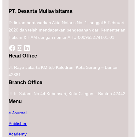
PT. Desanta Muliavisitama
Didirikan berdasarkan Akta Notaris No. 1 tanggal 5 Februari
2020 dan telah mendapatkan pengesahan dari Kementerian
Hukum & HAM dengan nomor AHU-0009532.AH.01.01.
H
ead Office
Jl. Raya Jakarta KM 6,5 Kalodran, Kota Serang – Banten
42381
Branch Office
Jl. Ir. Sutami No 44 Kebonsari, Kota Cilegon – Banten 42442
Menu
e Journal
Publisher
Academy