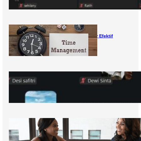
20/04/2024
Tips Mengelola Waktu agar Efektif
15/10/2025
Desanta Academy Selenggarakan Training
“How to Development Career?” Bersama
63 Mahasiswa dari Berbagai Kampus
14/10/2025
Jangan Takut Menghadapi HRD Saat
Wawancara, ini Tipsnya
09/10/2025