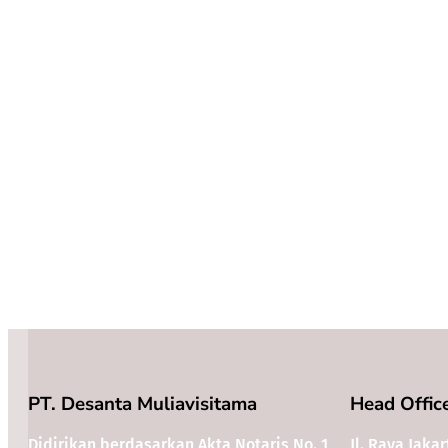
PT. Desanta Muliavisitama
H
ead Offic
Didirikan berdasarkan Akta Notaris No. 1
Jl. Raya Jaka