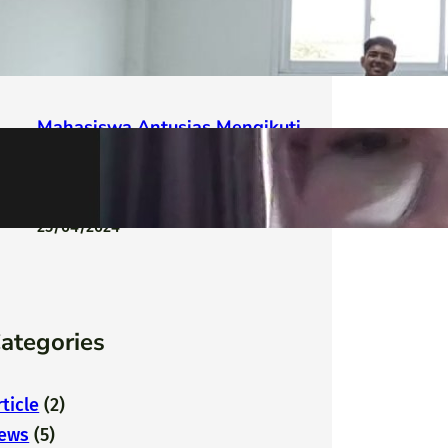
Dunia Kerja
09/10/2025
Mahasiswa Antusias Mengikuti
Webinar Series #2 Softs Skill
for Jobseeker yang digelar
Desanta Academy
25/04/2024
Categories
rticle
(2)
ews
(5)