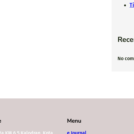
T
Rece
No com
e
Menu
rta KM 6,5 Kalodran, Kota
e Journal